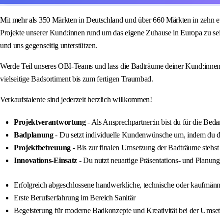
Mit mehr als 350 Märkten in Deutschland und über 660 Märkten in zehn eur
Projekte unserer Kund:innen rund um das eigene Zuhause in Europa zu sei
und uns gegenseitig unterstützen.
Werde Teil unseres OBI-Teams und lass die Badträume deiner Kund:innen w
vielseitige Badsortiment bis zum fertigen Traumbad.
Verkaufstalente sind jederzeit herzlich willkommen!
Projektverantwortung
- Als Ansprechpartner:in bist du für die Bed
Badplanung
- Du setzt individuelle Kundenwünsche um, indem du de
Projektbetreuung
- Bis zur finalen Umsetzung der Badträume stehst
Innovations-Einsatz
- Du nutzt neuartige Präsentations- und Planung
Erfolgreich abgeschlossene handwerkliche, technische oder kaufmänni
Erste Berufserfahrung im Bereich Sanitär
Begeisterung für moderne Badkonzepte und Kreativität bei der Umse