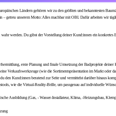
opäischen Ländern gehören wir zu den größten und bekanntesten Baumärkten
n – getreu unserem Motto: Alles machbar mit OBI. Dafür arbeiten wir tägl
ahr werden. Du gibst der Vorstellung deiner Kund:innen ein konkretes Bil
arfsermittlung, erste Planung und finale Umsetzung der Badprojekte deiner
ine Verkaufswerkzeuge (wie die Sortimentspräsentation im Markt oder das
 du den Kund:innen beratend zur Seite und vermittelst darüber hinaus ko
stools, wie die Virtual-Reality-Brille, um passgenau auf individuelle Wün
sche Ausbildung (Gas, - Wasser-Installateur, Klima, -Heizungsbau, Klemp
tzung