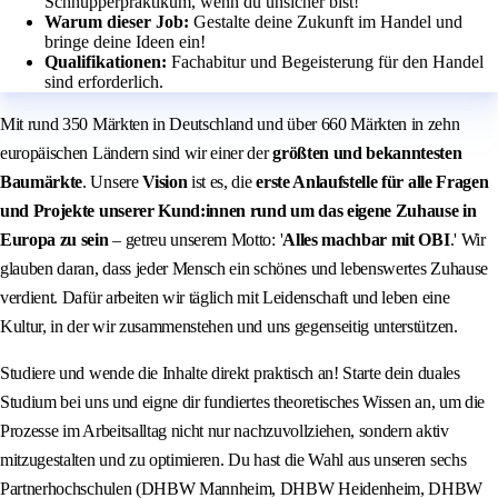
Schnupperpraktikum, wenn du unsicher bist!
Warum dieser Job:
Gestalte deine Zukunft im Handel und
bringe deine Ideen ein!
Qualifikationen:
Fachabitur und Begeisterung für den Handel
sind erforderlich.
Mit rund
350 Märkten in Deutschland und über 660 Märkten in zehn
europäischen Ländern sind wir einer der
größten und bekanntesten
Baumärkte
. Unsere
Vision
ist es, die
erste Anlaufstelle für alle Fragen
und Projekte unserer Kund:innen rund um das eigene Zuhause in
Europa zu sein
– getreu unserem Motto: '
Alles machbar mit OBI
.' Wir
glauben daran, dass jeder Mensch ein schönes und lebenswertes Zuhause
verdient. Dafür arbeiten wir täglich mit Leidenschaft und leben eine
Kultur, in der wir zusammenstehen und uns gegenseitig unterstützen.
Studiere und wende die Inhalte direkt praktisch an! Starte dein duales
Studium bei uns und eigne dir fundiertes theoretisches Wissen an, um die
Prozesse im Arbeitsalltag nicht nur nachzuvollziehen, sondern aktiv
mitzugestalten und zu optimieren. Du hast die Wahl aus unseren sechs
Partnerhochschulen (DHBW Mannheim, DHBW Heidenheim, DHBW