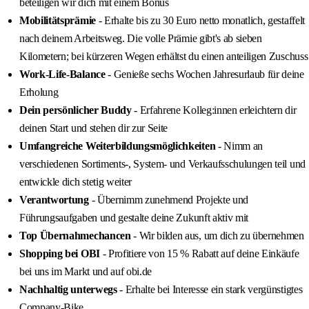
beteiligen wir dich mit einem Bonus
Mobilitätsprämie
- Erhalte bis zu 30 Euro netto monatlich, gestaffelt
nach deinem Arbeitsweg. Die volle Prämie gibt's ab sieben
Kilometern; bei kürzeren Wegen erhältst du einen anteiligen Zuschuss
Work-Life-Balance
- Genieße sechs Wochen Jahresurlaub für deine
Erholung
Dein persönlicher Buddy
- Erfahrene Kolleg:innen erleichtern dir
deinen Start und stehen dir zur Seite
Umfangreiche Weiterbildungsmöglichkeiten
- Nimm an
verschiedenen Sortiments-, System- und Verkaufsschulungen teil und
entwickle dich stetig weiter
Verantwortung
- Übernimm zunehmend Projekte und
Führungsaufgaben und gestalte deine Zukunft aktiv mit
Top Übernahmechancen
- Wir bilden aus, um dich zu übernehmen
Shopping bei OBI
- Profitiere von 15 % Rabatt auf deine Einkäufe
bei uns im Markt und auf obi.de
Nachhaltig unterwegs
- Erhalte bei Interesse ein stark vergünstigtes
Company-Bike