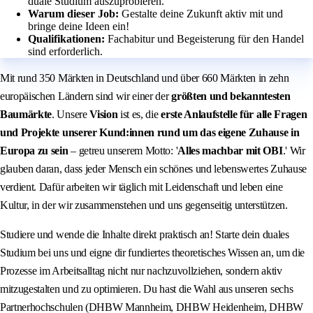
duale Studium auszuprobieren.
Warum dieser Job:
Gestalte deine Zukunft aktiv mit und
bringe deine Ideen ein!
Qualifikationen:
Fachabitur und Begeisterung für den Handel
sind erforderlich.
Mit rund
350 Märkten in Deutschland und über 660 Märkten in zehn
europäischen Ländern sind wir einer der
größten und bekanntesten
Baumärkte
. Unsere
Vision
ist es, die
erste Anlaufstelle für alle Fragen
und Projekte unserer Kund:innen rund um das eigene Zuhause in
Europa zu sein
– getreu unserem Motto: '
Alles machbar mit OBI
.' Wir
glauben daran, dass jeder Mensch ein schönes und lebenswertes Zuhause
verdient. Dafür arbeiten wir täglich mit Leidenschaft und leben eine
Kultur, in der wir zusammenstehen und uns gegenseitig unterstützen.
Studiere und wende die Inhalte direkt praktisch an! Starte dein duales
Studium bei uns und eigne dir fundiertes theoretisches Wissen an, um die
Prozesse im Arbeitsalltag nicht nur nachzuvollziehen, sondern aktiv
mitzugestalten und zu optimieren. Du hast die Wahl aus unseren sechs
Partnerhochschulen (DHBW Mannheim, DHBW Heidenheim, DHBW