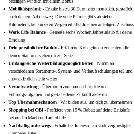
beteiligen wir dich mit einem Bonus
Mobilitätsprämie
- Erhalte bis zu 30 Euro netto monatlich, gestaffelt
nach deinem Arbeitsweg. Die volle Prämie gibt's ab sieben
Kilometern; bei kürzeren Wegen erhältst du einen anteiligen Zuschuss
Work-Life-Balance
- Genieße sechs Wochen Jahresurlaub für deine
Erholung
Dein persönlicher Buddy
- Erfahrene Kolleg:innen erleichtern dir
deinen Start und stehen dir zur Seite
Umfangreiche Weiterbildungsmöglichkeiten
- Nimm an
verschiedenen Sortiments-, System- und Verkaufsschulungen teil und
entwickle dich stetig weiter
Verantwortung
- Übernimm zunehmend Projekte und
Führungsaufgaben und gestalte deine Zukunft aktiv mit
Top Übernahmechancen
- Wir bilden aus, um dich zu übernehmen
Shopping bei OBI
- Profitiere von 15 % Rabatt auf deine Einkäufe
bei uns im Markt und auf obi.de
Nachhaltig unterwegs
- Erhalte bei Interesse ein stark vergünstigtes
Company-Bike