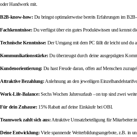
oder Handwerk mit.
B2B-know-how:
Du bringst optimalerweise bereits Erfahrungen im B2B-V
Fachkenntnisse:
Du verfügst über ein gutes Produktwissen und kennst dic
Technische Kenntnisse:
Der Umgang mit dem PC fällt dir leicht und du 
Kommunikationsstärke:
Du überzeugst durch deine ausgeprägten Kommuni
Kundenorientierung:
Du hast Freude daran, offen auf Menschen zuzugeh
Attraktive Bezahlung:
Anlehnung an den jeweiligen Einzelhandelstarifv
Work-Life-Balance:
Sechs Wochen Jahresurlaub - on top sind zwei weit
Für dein Zuhause:
15% Rabatt auf deine Einkäufe bei OBI.
Teamwork zahlt sich aus:
Attraktive Umsatzbeteiligung für Mitarbeiter:i
Deine Entwicklung:
Viele spannende Weiterbildungsangebote, z.B. in u