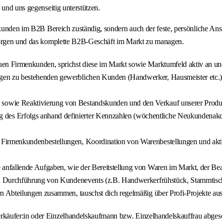
 und uns gegenseitig unterstützen.
eukunden im B2B Bereich zuständig, sondern auch der feste, persönliche A
 sorgen und das komplette B2B-Geschäft im Markt zu managen.
uen Firmenkunden, sprichst diese im Markt sowie Marktumfeld aktiv an und
en zu bestehenden gewerblichen Kunden (Handwerker, Hausmeister etc.) 
sowie Reaktivierung von Bestandskunden und den Verkauf unserer Produ
des Erfolgs anhand definierter Kennzahlen (wöchentliche Neukundenakqui
Firmenkundenbestellungen, Koordination von Warenbestellungen und aktiv
 anfallende Aufgaben, wie der Bereitstellung von Waren im Markt, der 
nd Durchführung von Kundenevents (z.B. Handwerkerfrühstück, Stammtisc
n Abteilungen zusammen, tauschst dich regelmäßig über Profi-Projekte aus un
rkäufer:in oder Einzelhandelskaufmann bzw. Einzelhandelskauffrau abgesc