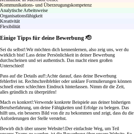
Kommunikations- und Überzeugungskompetenz
Analytische Arbeitsweise
Organisationsfähigkeit
Kreativität
Flexibilität
Einige Tipps für deine Bewerbung 🫡
Sei du selbst!:
Wir möchten dich kennenlernen, also zeig uns, wer du
wirklich bist! Lass deine Persönlichkeit in deiner Bewerbung
durchscheinen und sei authentisch. Das macht einen großen
Unterschied!
Pass auf die Details auf!:
Achte darauf, dass deine Bewerbung
fehlerfrei ist. Rechtschreibfehler oder unklare Formulierungen können
schnell einen schlechten Eindruck hinterlassen. Nimm dir die Zeit,
alles gründlich zu überprüfen!
Mach es konkret!:
Verwende konkrete Beispiele aus deiner bisherigen
Berufserfahrung, um deine Fähigkeiten und Erfolge zu belegen. Das
hilft uns, ein besseres Bild von dir zu bekommen und zeigt, dass du die
Anforderungen der Stelle verstehst.
Bewirb dich über unsere Website!:
Der einfachste Weg, um Teil
unseres Teams zu werden, ist die Bewerbung über unsere Website. So