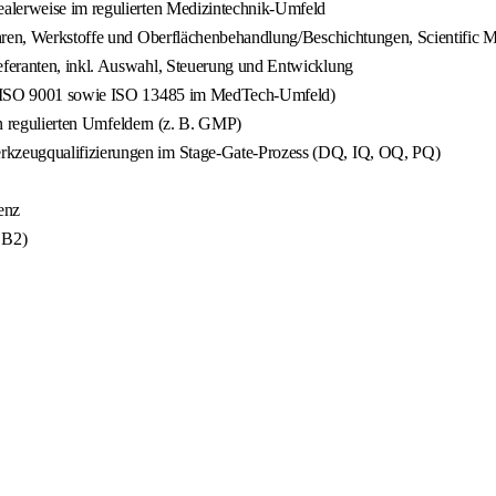
ealerweise im regulierten Medizintechnik-Umfeld
hren, Werkstoffe und Oberflächenbehandlung/Beschichtungen, Scientific M
eferanten, inkl. Auswahl, Steuerung und Entwicklung
 B. ISO 9001 sowie ISO 13485 im MedTech-Umfeld)
 in regulierten Umfeldern (z. B. GMP)
rkzeugqualifizierungen im Stage‑Gate-Prozess (DQ, IQ, OQ, PQ)
enz
 B2)