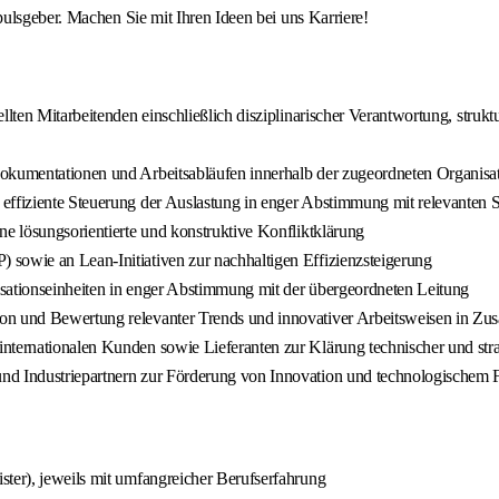
ulsgeber. Machen Sie mit Ihren Ideen bei uns Karriere!
ellten Mitarbeitenden einschließlich disziplinarischer Verantwortung, str
Dokumentationen und Arbeitsabläufen innerhalb der zugeordneten Organisat
effiziente Steuerung der Auslastung in enger Abstimmung mit relevanten Sc
ne lösungsorientierte und konstruktive Konfliktklärung
sowie an Lean-Initiativen zur nachhaltigen Effizienzsteigerung
isationseinheiten in enger Abstimmung mit der übergeordneten Leitung
on und Bewertung relevanter Trends und innovativer Arbeitsweisen in Zus
nternationalen Kunden sowie Lieferanten zur Klärung technischer und stra
nd Industriepartnern zur Förderung von Innovation und technologischem Fo
ster), jeweils mit umfangreicher Berufserfahrung