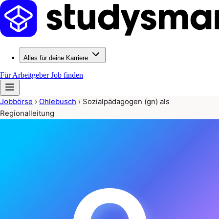
Alles für deine Karriere
Für Arbeitgeber
Job finden
Jobbörse
›
Ohlebusch
›
Sozialpädagogen (gn) als
Regionalleitung