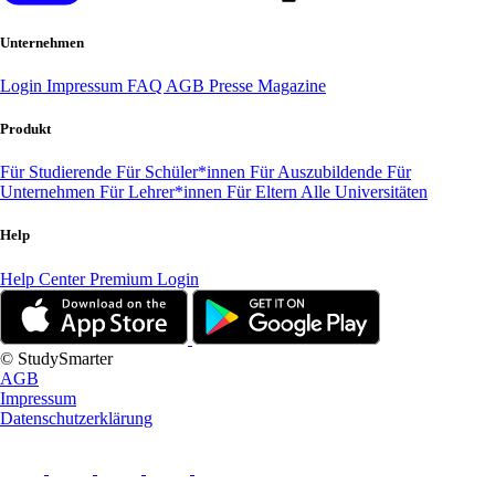
Unternehmen
Login
Impressum
FAQ
AGB
Presse
Magazine
Produkt
Für Studierende
Für Schüler*innen
Für Auszubildende
Für
Unternehmen
Für Lehrer*innen
Für Eltern
Alle Universitäten
Help
Help Center
Premium Login
© StudySmarter
AGB
Impressum
Datenschutzerklärung