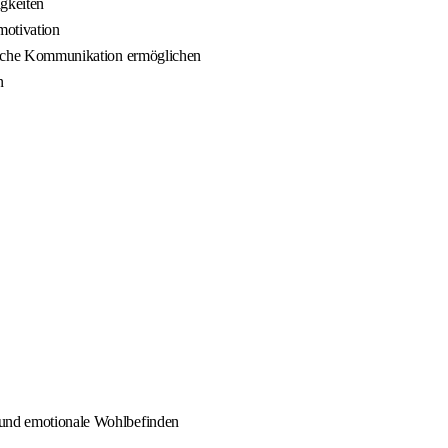
igkeiten
motivation
ufliche Kommunikation ermöglichen
n
e und emotionale Wohlbefinden