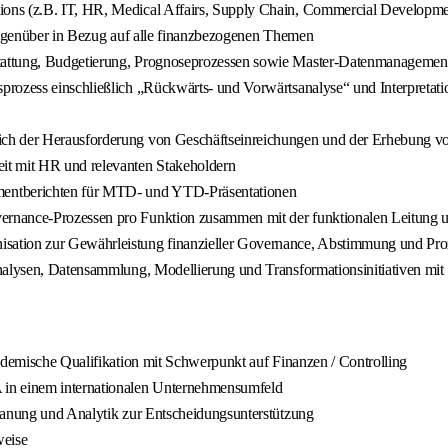
ons (z.B. IT, HR, Medical Affairs, Supply Chain, Commercial Developmen
 Gegenüber in Bezug auf alle finanzbezogenen Themen
tattung, Budgetierung, Prognoseprozessen sowie Master-Datenmanagemen
prozess einschließlich „Rückwärts- und Vorwärtsanalyse“ und Interpreta
ich der Herausforderung von Geschäftseinreichungen und der Erhebung vo
it mit HR und relevanten Stakeholdern
entberichten für MTD- und YTD-Präsentationen
rnance-Prozessen pro Funktion zusammen mit der funktionalen Leitung u
ation zur Gewährleistung finanzieller Governance, Abstimmung und Proz
-Analysen, Datensammlung, Modellierung und Transformationsinitiativen 
ademische Qualifikation mit Schwerpunkt auf Finanzen / Controlling
 in einem internationalen Unternehmensumfeld
Planung und Analytik zur Entscheidungsunterstützung
weise