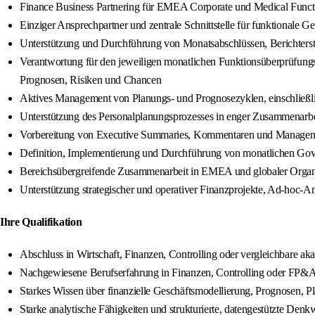
Finance Business Partnering für EMEA Corporate und Medical Functi
Einziger Ansprechpartner und zentrale Schnittstelle für funktionale
Unterstützung und Durchführung von Monatsabschlüssen, Berichters
Verantwortung für den jeweiligen monatlichen Funktionsüberprüfungs
Prognosen, Risiken und Chancen
Aktives Management von Planungs- und Prognosezyklen, einschließl
Unterstützung des Personalplanungsprozesses in enger Zusammenarbe
Vorbereitung von Executive Summaries, Kommentaren und Managem
Definition, Implementierung und Durchführung von monatlichen Gove
Bereichsübergreifende Zusammenarbeit in EMEA und globaler Organis
Unterstützung strategischer und operativer Finanzprojekte, Ad-hoc
Ihre Qualifikation
Abschluss in Wirtschaft, Finanzen, Controlling oder vergleichbare ak
Nachgewiesene Berufserfahrung in Finanzen, Controlling oder FP&A
Starkes Wissen über finanzielle Geschäftsmodellierung, Prognosen, 
Starke analytische Fähigkeiten und strukturierte, datengestützte Denk