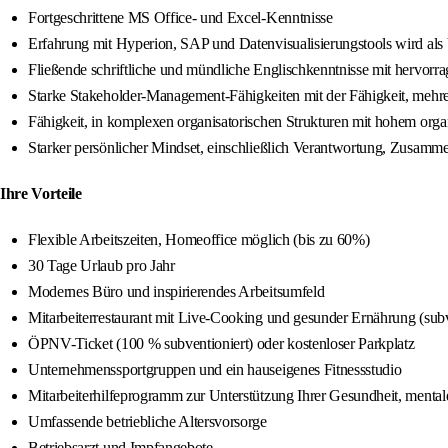
Fortgeschrittene MS Office- und Excel-Kenntnisse
Erfahrung mit Hyperion, SAP und Datenvisualisierungstools wird als 
Fließende schriftliche und mündliche Englischkenntnisse mit hervor
Starke Stakeholder-Management-Fähigkeiten mit der Fähigkeit, mehre
Fähigkeit, in komplexen organisatorischen Strukturen mit hohem org
Starker persönlicher Mindset, einschließlich Verantwortung, Zusamme
Ihre Vorteile
Flexible Arbeitszeiten, Homeoffice möglich (bis zu 60%)
30 Tage Urlaub pro Jahr
Modernes Büro und inspirierendes Arbeitsumfeld
Mitarbeiterrestaurant mit Live-Cooking und gesunder Ernährung (subv
ÖPNV-Ticket (100 % subventioniert) oder kostenloser Parkplatz
Unternehmenssportgruppen und ein hauseigenes Fitnessstudio
Mitarbeiterhilfeprogramm zur Unterstützung Ihrer Gesundheit, ment
Umfassende betriebliche Altersvorsorge
Betriebsarzt und Impfangebote