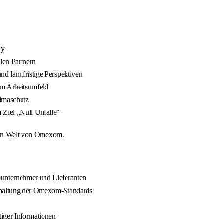
dy
len Partnern
nd langfristige Perspektiven
em Arbeitsumfeld
limaschutz
 Ziel „Null Unfälle“
igen Welt von Omexom.
bunternehmer und Lieferanten
inhaltung der Omexom-Standards
iger Informationen