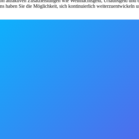
von attraktiven Zusatzleistungen wie Weihnachtsgeld, Urlaubsgeld und
s haben Sie die Möglichkeit, sich kontinuierlich weiterzuentwickeln u