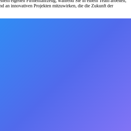
 einem eigenen Firmenfahrzeug, während Sie in einem Team arbeiten,
nd an innovativen Projekten mitzuwirken, die die Zukunft der