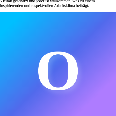
Vielfalt geschätzt und jeder ist willkommen, was zu einem
inspirierenden und respektvollen Arbeitsklima beiträgt.
O