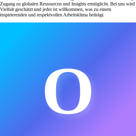
Zugang zu globalen Ressourcen und Insights ermöglicht. Bei uns wird
Vielfalt geschätzt und jeder ist willkommen, was zu einem
inspirierenden und respektvollen Arbeitsklima beiträgt.
O