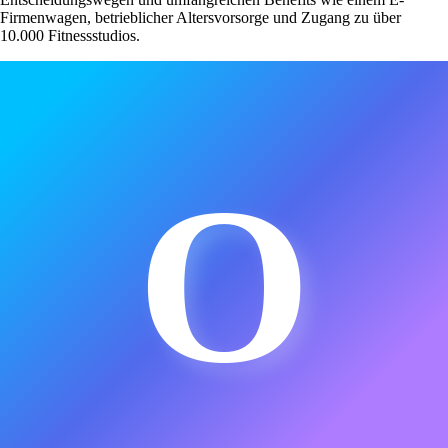
Firmenwagen, betrieblicher Altersvorsorge und Zugang zu über
10.000 Fitnessstudios.
O