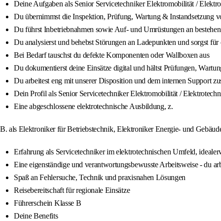
Deine Aufgaben als Senior Servicetechniker Elektromobilität / Elektr
Du übernimmst die Inspektion, Prüfung, Wartung & Instandsetzung
Du führst Inbetriebnahmen sowie Auf- und Umrüstungen an bestehend
Du analysierst und behebst Störungen an Ladepunkten und sorgst für
Bei Bedarf tauschst du defekte Komponenten oder Wallboxen aus
Du dokumentierst deine Einsätze digital und hältst Prüfungen, Wartun
Du arbeitest eng mit unserer Disposition und dem internen Support z
Dein Profil als Senior Servicetechniker Elektromobilität / Elektrotechn
Eine abgeschlossene elektrotechnische Ausbildung, z.
B. als Elektroniker für Betriebstechnik, Elektroniker Energie- und Gebäude
Erfahrung als Servicetechniker im elektrotechnischen Umfeld, ideale
Eine eigenständige und verantwortungsbewusste Arbeitsweise - du arb
Spaß an Fehlersuche, Technik und praxisnahen Lösungen
Reisebereitschaft für regionale Einsätze
Führerschein Klasse B
Deine Benefits