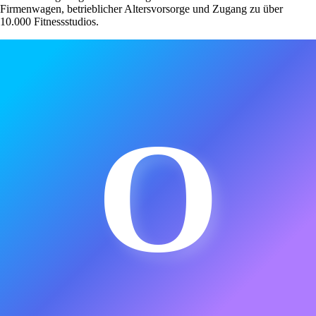
Firmenwagen, betrieblicher Altersvorsorge und Zugang zu über
10.000 Fitnessstudios.
O