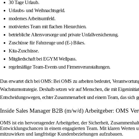
30 Tage Urlaub.
Urlaubs- und Weihnachtsgeld.
modernes Arbeitsumfeld.
motiviertes Team mit flachen Hierarchien.
betriebliche Altersvorsorge und private Unfallversicherung.
Zuschüsse für Fahrzeuge und (E-) Bikes.
Kita-Zuschüsse.
Mitgliedschaft bei EGYM Wellpass.
regelmäßige Team-Events und Firmenveranstaltungen.
Das erwartet dich bei OMS: Bei OMS zu arbeiten bedeutet, Verantwortung 
Wachstumsstrategie. Deshalb setzen wir auf Menschen, die mit Eigeninit
Entscheidungswegen, echter Zusammenarbeit und einem Team, das sich geg
Inside Sales Manager B2B (m/w/d) Arbeitgeber: OMS Vert
OMS ist ein hervorragender Arbeitgeber, der Sicherheit, Zusammenhal
Entwicklungschancen in einem engagierten Team. Mit klaren Werten und e
mitzuwirken und langfristige Kundenbeziehungen aufzubauen.