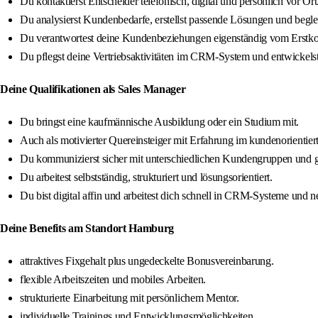
Du kontaktierst Entscheider telefonisch, digital und persönlich vor Ort
Du analysierst Kundenbedarfe, erstellst passende Lösungen und beglei
Du verantwortest deine Kundenbeziehungen eigenständig vom Erstkon
Du pflegst deine Vertriebsaktivitäten im CRM-System und entwickel
Deine Qualifikationen als Sales Manager
Du bringst eine kaufmännische Ausbildung oder ein Studium mit.
Auch als motivierter Quereinsteiger mit Erfahrung im kundenorientie
Du kommunizierst sicher mit unterschiedlichen Kundengruppen und g
Du arbeitest selbstständig, strukturiert und lösungsorientiert.
Du bist digital affin und arbeitest dich schnell in CRM-Systeme und 
Deine Benefits am Standort Hamburg
attraktives Fixgehalt plus ungedeckelte Bonusvereinbarung.
flexible Arbeitszeiten und mobiles Arbeiten.
strukturierte Einarbeitung mit persönlichem Mentor.
individuelle Trainings und Entwicklungsmöglichkeiten.