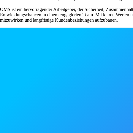
OMS ist ein hervorragender Arbeitgeber, der Sicherheit, Zusammenhal
Entwicklungschancen in einem engagierten Team. Mit klaren Werten und e
mitzuwirken und langfristige Kundenbeziehungen aufzubauen.