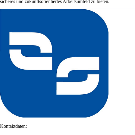
sicheres und zukunftsorientiertes Arbeitsumfeld zu bieten.
Kontaktdaten: