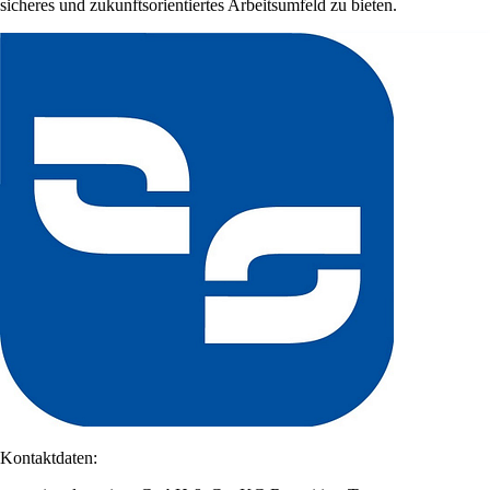
sicheres und zukunftsorientiertes Arbeitsumfeld zu bieten.
Kontaktdaten: