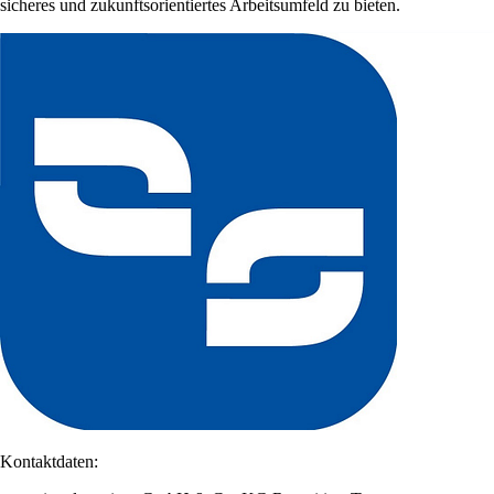
sicheres und zukunftsorientiertes Arbeitsumfeld zu bieten.
Kontaktdaten: