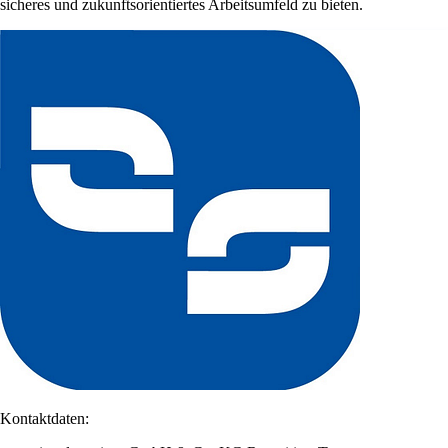
sicheres und zukunftsorientiertes Arbeitsumfeld zu bieten.
Kontaktdaten: