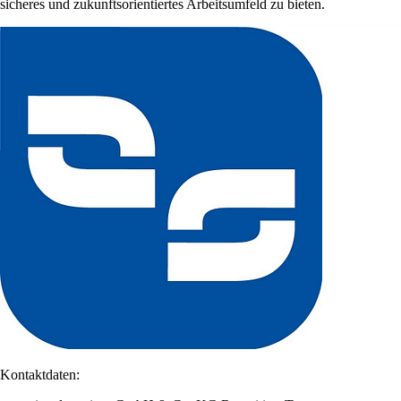
sicheres und zukunftsorientiertes Arbeitsumfeld zu bieten.
Kontaktdaten: