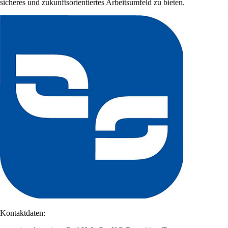
sicheres und zukunftsorientiertes Arbeitsumfeld zu bieten.
Kontaktdaten: