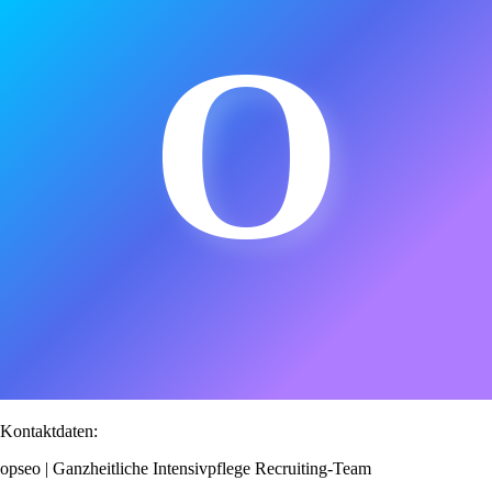
O
Kontaktdaten:
opseo | Ganzheitliche Intensivpflege Recruiting-Team