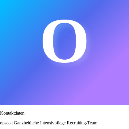
O
Kontaktdaten:
opseo | Ganzheitliche Intensivpflege Recruiting-Team