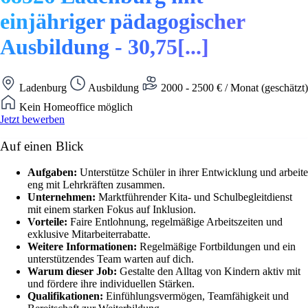
einjähriger pädagogischer
Ausbildung - 30,75[...]
Ladenburg
Ausbildung
2000 - 2500 € / Monat (geschätzt)
Kein Homeoffice möglich
Jetzt bewerben
Auf einen Blick
Aufgaben:
Unterstütze Schüler in ihrer Entwicklung und arbeite
eng mit Lehrkräften zusammen.
Unternehmen:
Marktführender Kita- und Schulbegleitdienst
mit einem starken Fokus auf Inklusion.
Vorteile:
Faire Entlohnung, regelmäßige Arbeitszeiten und
exklusive Mitarbeiterrabatte.
Weitere Informationen:
Regelmäßige Fortbildungen und ein
unterstützendes Team warten auf dich.
Warum dieser Job:
Gestalte den Alltag von Kindern aktiv mit
und fördere ihre individuellen Stärken.
Qualifikationen:
Einfühlungsvermögen, Teamfähigkeit und