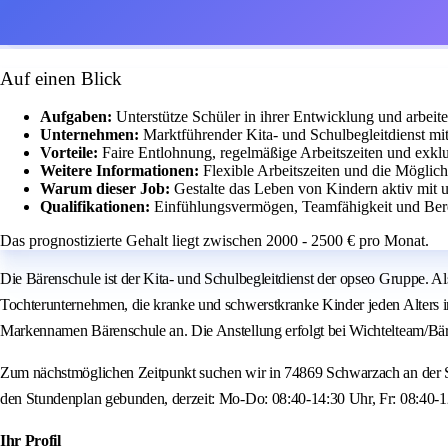
Auf einen Blick
Aufgaben:
Unterstütze Schüler in ihrer Entwicklung und arbei
Unternehmen:
Marktführender Kita- und Schulbegleitdienst mit
Vorteile:
Faire Entlohnung, regelmäßige Arbeitszeiten und exklus
Weitere Informationen:
Flexible Arbeitszeiten und die Möglich
Warum dieser Job:
Gestalte das Leben von Kindern aktiv mit u
Qualifikationen:
Einfühlungsvermögen, Teamfähigkeit und Berei
Das prognostizierte Gehalt liegt zwischen 2000 - 2500 € pro Monat.
Die Bärenschule ist der Kita- und Schulbegleitdienst der opseo Gruppe. 
Tochterunternehmen, die kranke und schwerstkranke Kinder jeden Alters i
Markennamen Bärenschule an. Die Anstellung erfolgt bei Wichtelteam/Bä
Zum nächstmöglichen Zeitpunkt suchen wir in 74869 Schwarzach an der Sc
den Stundenplan gebunden, derzeit: Mo-Do: 08:40-14:30 Uhr, Fr: 08:40-1
Ihr Profil