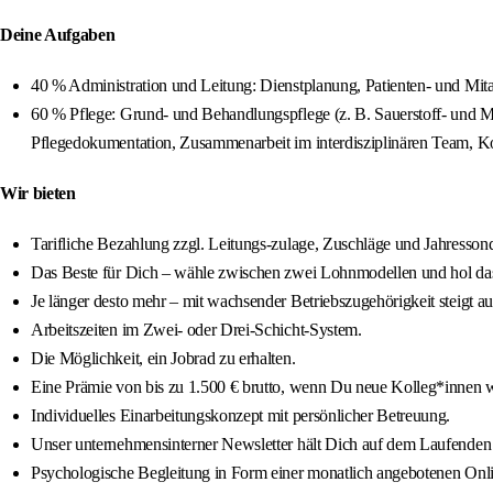
Deine Aufgaben
40 % Administration und Leitung: Dienstplanung, Patienten‑ und Mit
60 % Pflege: Grund‑ und Behandlungspflege (z. B. Sauerstoff‑ und
Pflegedokumentation, Zusammenarbeit im interdisziplinären Team, 
Wir bieten
Tarifliche Bezahlung zzgl. Leitungs‑zulage, Zuschläge und Jahresson
Das Beste für Dich – wähle zwischen zwei Lohnmodellen und hol das
Je länger desto mehr – mit wachsender Betriebszugehörigkeit steigt a
Arbeitszeiten im Zwei‑ oder Drei‑Schicht‑System.
Die Möglichkeit, ein Jobrad zu erhalten.
Eine Prämie von bis zu 1.500 € brutto, wenn Du neue Kolleg*innen w
Individuelles Einarbeitungskonzept mit persönlicher Betreuung.
Unser unternehmensinterner Newsletter hält Dich auf dem Laufenden 
Psychologische Begleitung in Form einer monatlich angebotenen Onlin