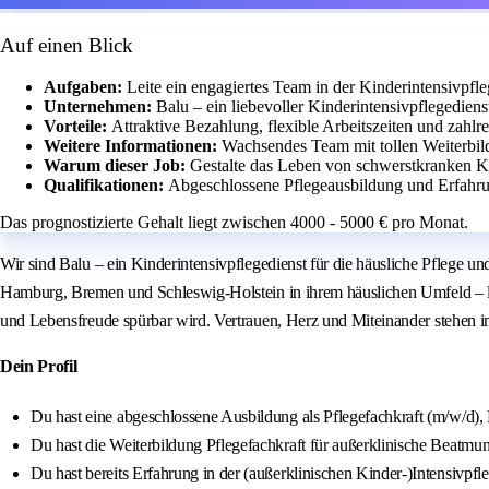
Auf einen Blick
Aufgaben:
Leite ein engagiertes Team in der Kinderintensivpfle
Unternehmen:
Balu – ein liebevoller Kinderintensivpflegediens
Vorteile:
Attraktive Bezahlung, flexible Arbeitszeiten und zahl
Weitere Informationen:
Wachsendes Team mit tollen Weiterbil
Warum dieser Job:
Gestalte das Leben von schwerstkranken Ki
Qualifikationen:
Abgeschlossene Pflegeausbildung und Erfahrung
Das prognostizierte Gehalt liegt zwischen 4000 - 5000 € pro Monat.
Wir sind Balu – ein Kinderintensivpflegedienst für die häusliche Pflege u
Hamburg, Bremen und Schleswig‑Holstein in ihrem häuslichen Umfeld – lieb
und Lebensfreude spürbar wird. Vertrauen, Herz und Miteinander stehen im M
Dein Profil
Du hast eine abgeschlossene Ausbildung als Pflegefachkraft (m/w/d)
Du hast die Weiterbildung Pflegefachkraft für außerklinische Beatm
Du hast bereits Erfahrung in der (außerklinischen Kinder‑)Intensivpfle