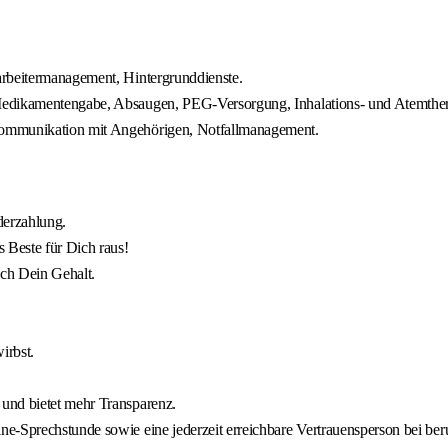
arbeitermanagement, Hintergrunddienste.
 Medikamentengabe, Absaugen, PEG‑Versorgung, Inhalations‑ und Atemth
Kommunikation mit Angehörigen, Notfallmanagement.
derzahlung.
 Beste für Dich raus!
uch Dein Gehalt.
irbst.
und bietet mehr Transparenz.
e‑Sprechstunde sowie eine jederzeit erreichbare Vertrauensperson bei ber