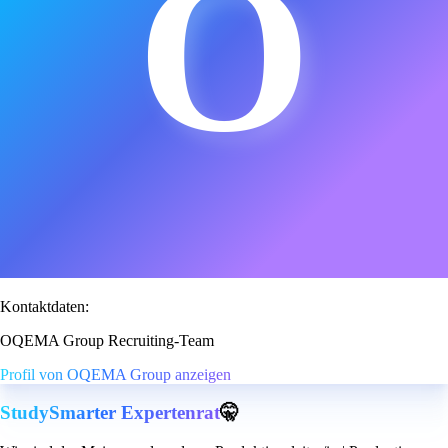
O
Kontaktdaten:
OQEMA Group Recruiting-Team
Profil von OQEMA Group anzeigen
StudySmarter Expertenrat
🤫