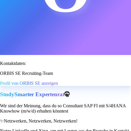
Kontaktdaten:
ORBIS SE Recruiting-Team
Profil von ORBIS SE anzeigen
StudySmarter Expertenrat
🤫
Wir sind der Meinung, dass du so Consultant SAP FI mit S/4HANA
Knowhow (m/w/d) erhalten könntest
✨
Netzwerken, Netzwerken, Netzwerken!
Nutze LinkedIn und Xing, um mit Leuten aus der Branche in Kontakt