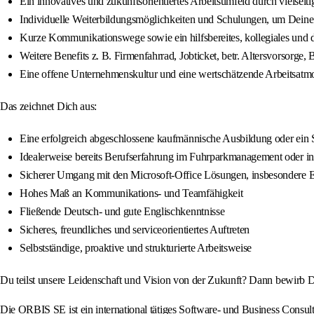
Ein innovatives und zukunftsorientiertes Arbeitsumfeld durch vielseit
Individuelle Weiterbildungsmöglichkeiten und Schulungen, um Deine
Kurze Kommunikationswege sowie ein hilfsbereites, kollegiales und
Weitere Benefits z. B. Firmenfahrrad, Jobticket, betr. Altersvorsorge, 
Eine offene Unternehmenskultur und eine wertschätzende Arbeitsatm
Das zeichnet Dich aus:
Eine erfolgreich abgeschlossene kaufmännische Ausbildung oder ein
Idealerweise bereits Berufserfahrung im Fuhrparkmanagement oder in
Sicherer Umgang mit den Microsoft-Office Lösungen, insbesondere 
Hohes Maß an Kommunikations- und Teamfähigkeit
Fließende Deutsch- und gute Englischkenntnisse
Sicheres, freundliches und serviceorientiertes Auftreten
Selbstständige, proaktive und strukturierte Arbeitsweise
Du teilst unsere Leidenschaft und Vision von der Zukunft? Dann bewirb Di
Die ORBIS SE ist ein international tätiges Software- und Business Consu