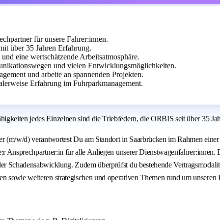
echpartner für unsere Fahrer:innen.
it über 35 Jahren Erfahrung.
n und eine wertschätzende Arbeitsatmosphäre.
ikationswegen und vielen Entwicklungsmöglichkeiten.
agement und arbeite an spannenden Projekten.
alerweise Erfahrung im Fuhrparkmanagement.
gkeiten jedes Einzelnen sind die Triebfedern, die ORBIS seit über 35 Jahr
er (m/w/d) verantwortest Du am Standort in Saarbrücken im Rahmen einer b
e:r Ansprechpartner:in für alle Anliegen unserer Dienstwagenfahrer:innen
 der Schadensabwicklung. Zudem überprüfst du bestehende Vertragsmodalit
ten sowie weiteren strategischen und operativen Themen rund um unseren 