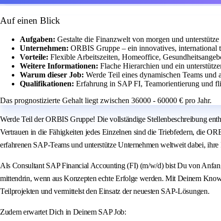
Auf einen Blick
Aufgaben:
Gestalte die Finanzwelt von morgen und unterstütze
Unternehmen:
ORBIS Gruppe – ein innovatives, international 
Vorteile:
Flexible Arbeitszeiten, Homeoffice, Gesundheitsangeb
Weitere Informationen:
Flache Hierarchien und ein unterstütze
Warum dieser Job:
Werde Teil eines dynamischen Teams und ar
Qualifikationen:
Erfahrung in SAP FI, Teamorientierung und fli
Das prognostizierte Gehalt liegt zwischen 36000 - 60000 € pro Jahr.
Werde Teil der ORBIS Gruppe! Die vollständige Stellenbeschreibung enthä
Vertrauen in die Fähigkeiten jedes Einzelnen sind die Triebfedern, die OR
erfahrenen SAP-Teams und unterstütze Unternehmen weltweit dabei, ihre ko
Als Consultant SAP Financial Accounting (FI) (m/w/d) bist Du von Anfan
mittendrin, wenn aus Konzepten echte Erfolge werden. Mit Deinem Knowho
Teilprojekten und vermittelst den Einsatz der neuesten SAP-Lösungen.
Zudem erwartet Dich in Deinem SAP Job: