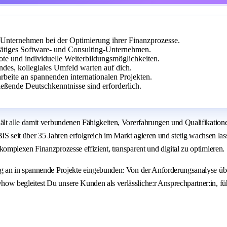
 Unternehmen bei der Optimierung ihrer Finanzprozesse.
tätiges Software- und Consulting-Unternehmen.
ote und individuelle Weiterbildungsmöglichkeiten.
ndes, kollegiales Umfeld warten auf dich.
beite an spannenden internationalen Projekten.
eßende Deutschkenntnisse sind erforderlich.
lt alle damit verbundenen Fähigkeiten, Vorerfahrungen und Qualifikation
BIS seit über 35 Jahren erfolgreich im Markt agieren und stetig wachsen la
mplexen Finanzprozesse effizient, transparent und digital zu optimieren.
g an in spannende Projekte eingebunden: Von der Anforderungsanalyse üb
w begleitest Du unsere Kunden als verlässliche:r Ansprechpartner:in, f