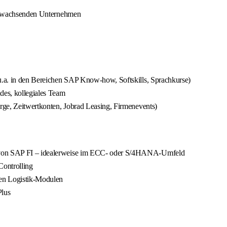
nal wachsenden Unternehmen
(u.a. in den Bereichen SAP Know-how, Softskills, Sprachkurse)
des, kollegiales Team
orge, Zeitwertkonten, Jobrad Leasing, Firmenevents)
t von SAP FI – idealerweise im ECC- oder S/4HANA-Umfeld
Controlling
den Logistik-Modulen
Plus