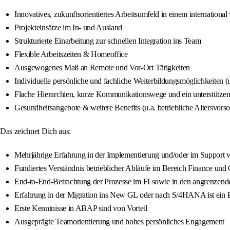
Innovatives, zukunftsorientiertes Arbeitsumfeld in einem internatio
Projekteinsätze im In- und Ausland
Strukturierte Einarbeitung zur schnellen Integration ins Team
Flexible Arbeitszeiten & Homeoffice
Ausgewogenes Maß an Remote und Vor-Ort Tätigkeiten
Individuelle persönliche und fachliche Weiterbildungsmöglichkeiten 
Flache Hierarchien, kurze Kommunikationswege und ein unterstützen
Gesundheitsangebote & weitere Benefits (u.a. betriebliche Altersvors
Das zeichnet Dich aus:
Mehrjährige Erfahrung in der Implementierung und/oder im Suppor
Fundiertes Verständnis betrieblicher Abläufe im Bereich Finance und 
End-to-End-Betrachtung der Prozesse im FI sowie in den angrenzen
Erfahrung in der Migration ins New GL oder nach S/4HANA ist ein 
Erste Kenntnisse in ABAP sind von Vorteil
Ausgeprägte Teamorientierung und hohes persönliches Engagement