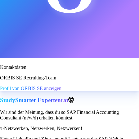
Kontaktdaten:
ORBIS SE Recruiting-Team
Profil von ORBIS SE anzeigen
StudySmarter Expertenrat
🤫
Wir sind der Meinung, dass du so SAP Financial Accounting
Consultant (m/w/d) erhalten könntest
✨
Netzwerken, Netzwerken, Netzwerken!
Nutze LinkedIn und Xing, um mit Leuten aus der SAP-Welt in