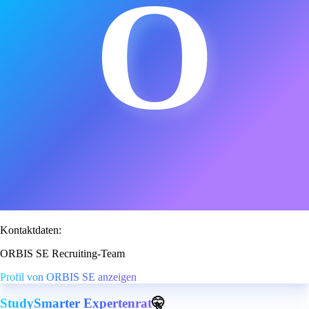
O
Kontaktdaten:
ORBIS SE Recruiting-Team
Profil von ORBIS SE anzeigen
StudySmarter Expertenrat
🤫