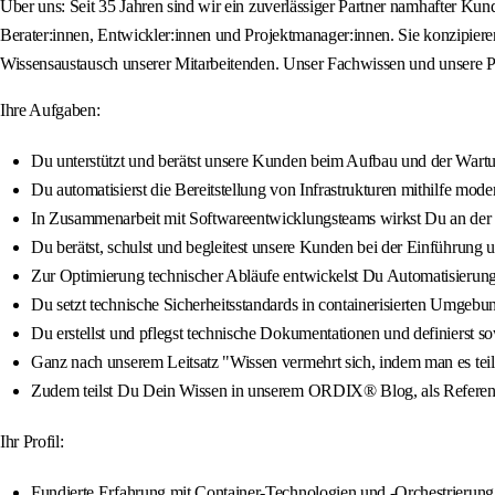
Über uns: Seit 35 Jahren sind wir ein zuverlässiger Partner namhafter Ku
Berater:innen, Entwickler:innen und Projektmanager:innen. Sie konzipier
Wissensaustausch unserer Mitarbeitenden. Unser Fachwissen und unsere Pr
Ihre Aufgaben:
Du unterstützt und berätst unsere Kunden beim Aufbau und der Wartu
Du automatisierst die Bereitstellung von Infrastrukturen mithilfe m
In Zusammenarbeit mit Softwareentwicklungsteams wirkst Du an der
Du berätst, schulst und begleitest unsere Kunden bei der Einführun
Zur Optimierung technischer Abläufe entwickelst Du Automatisierung
Du setzt technische Sicherheitsstandards in containerisierten Umgebun
Du erstellst und pflegst technische Dokumentationen und definierst so
Ganz nach unserem Leitsatz "Wissen vermehrt sich, indem man es tei
Zudem teilst Du Dein Wissen in unserem ORDIX® Blog, als Referent:
Ihr Profil:
Fundierte Erfahrung mit Container-Technologien und -Orchestrierung