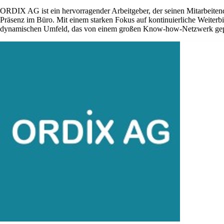
ORDIX AG ist ein hervorragender Arbeitgeber, der seinen Mitarbeiten
Präsenz im Büro. Mit einem starken Fokus auf kontinuierliche Weiterb
dynamischen Umfeld, das von einem großen Know-how-Netzwerk gepr