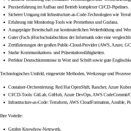
Praxiserfahrung im Aufbau und Betrieb komplexer CI/CD-Pipelines.
Sicherer Umgang mit Infrastructure-as-Code-Technologien wie Terra
Erfahrung mit Monitoring-Tools wie Prometheus und Grafana.
Ausgeprägte Bereitschaft zur kontinuierlichen Weiterbildung und Wis
Guter (Fach-)Hochschulabschluss der Informatik oder eine vergleic
Zertifizierungen der großen Public-Cloud-Provider (AWS, Azure, GCP)
Starke Kommunikations- und Präsentationsfähigkeiten.
Perfekte Deutschkenntnisse in Wort und Schrift sowie gute Englischke
Technologisches Umfeld, eingesetzte Methoden, Werkzeuge und Prozesse
Container-Orchestrierung: Red Hat OpenShift, Rancher, Azure Kube
CI/CD-Tools: GitLab, GitHub, Azure DevOps, AWS CodeCommit/Co
Infrastructure-as-Code: Terraform, AWS CloudFormation, Ansible, Pu
Ihre Vorteile:
Großes Knowhow-Netzwerk.