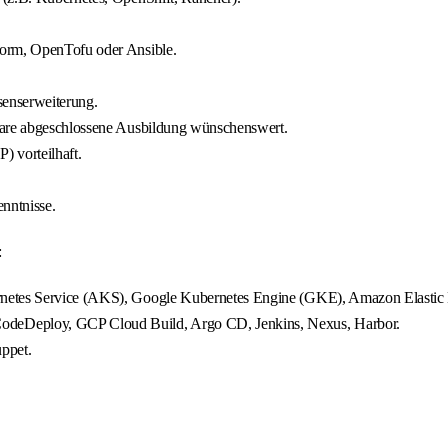
form, OpenTofu oder Ansible.
senserweiterung.
hbare abgeschlossene Ausbildung wünschenswert.
 vorteilhaft.
nntnisse.
:
rnetes Service (AKS), Google Kubernetes Engine (GKE), Amazon Elastic
deDeploy, GCP Cloud Build, Argo CD, Jenkins, Nexus, Harbor.
ppet.