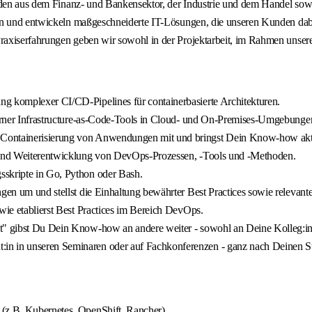
nden aus dem Finanz- und Bankensektor, der Industrie und dem Handel sowi
en und entwickeln maßgeschneiderte IT-Lösungen, die unseren Kunden dabei
axiserfahrungen geben wir sowohl in der Projektarbeit, im Rahmen unserer
ng komplexer CI/CD-Pipelines für containerbasierte Architekturen.
oderner Infrastructure-as-Code-Tools in Cloud- und On-Premises-Umgebunge
 Containerisierung von Anwendungen mit und bringst Dein Know-how akti
g und Weiterentwicklung von DevOps-Prozessen, -Tools und -Methoden.
sskripte in Go, Python oder Bash.
gen um und stellst die Einhaltung bewährter Best Practices sowie relevanter
wie etablierst Best Practices im Bereich DevOps.
lt" gibst Du Dein Know-how an andere weiter - sowohl an Deine Kolleg:i
in in unseren Seminaren oder auf Fachkonferenzen - ganz nach Deinen S
 (z.B. Kubernetes, OpenShift, Rancher).