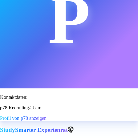
P
Kontaktdaten:
p78 Recruiting-Team
Profil von p78 anzeigen
StudySmarter Expertenrat
🤫