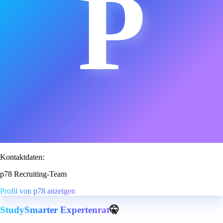
P
Kontaktdaten:
p78 Recruiting-Team
Profil von p78 anzeigen
StudySmarter Expertenrat
🤫