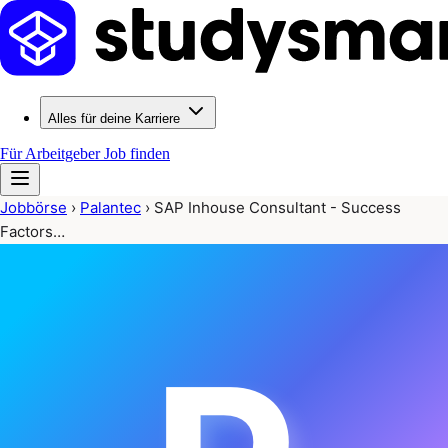
Alles für deine Karriere
Für Arbeitgeber
Job finden
Jobbörse
›
Palantec
›
SAP Inhouse Consultant - Success
Factors…