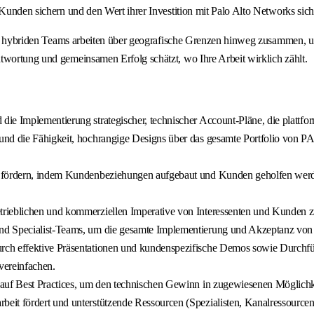
Kunden sichern und den Wert ihrer Investition mit Palo Alto Networks siche
nsere hybriden Teams arbeiten über geografische Grenzen hinweg zusammen,
twortung und gemeinsamen Erfolg schätzt, wo Ihre Arbeit wirklich zählt.
ie Implementierung strategischer, technischer Account-Pläne, die plattfo
und die Fähigkeit, hochrangige Designs über das gesamte Portfolio von P
fördern, indem Kundenbeziehungen aufgebaut und Kunden geholfen werden, P
rieblichen und kommerziellen Imperative von Interessenten und Kunden zu 
nd Specialist-Teams, um die gesamte Implementierung und Akzeptanz von
rch effektive Präsentationen und kundenspezifische Demos sowie Durchf
vereinfachen.
auf Best Practices, um den technischen Gewinn in zugewiesenen Möglichke
it fördert und unterstützende Ressourcen (Spezialisten, Kanalressourcen