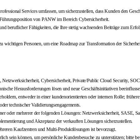
ssional Services umfassen, um sicherzustellen, dass Kunden den Geschäft
r Führungsposition von PANW im Bereich Cybersicherheit.
r und beruflicher Fähigkeiten, die Ihre stetig wachsenden Beiträge zum Erf
zu wichtigen Personen, um eine Roadmap zur Transformation der Sicherhei
, Netzwerksicherheit, Cybersicherheit, Private/Public Cloud Security, S
hnische Herausforderungen lösen und neue Geschäftsinitiativen beeinflussen
rn, entweder in einer kundenorientierten oder internen Rolle; frühere Er
oder technischer Validierungsengagements.
iner oder mehrerer der folgenden Lösungen: Netzwerksicherheit, SASE,
plementierung und Akzeptanz der verkauften Lösungen sicherzustellen.
hreren Kaufzentren und Multi-Produktlösungen ist bevorzugt.
rlich sein können, um persönliche Kundenbesuche zu unterstützen; bitte bes