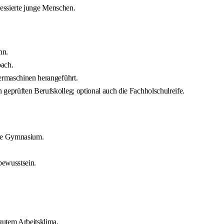
ressierte junge Menschen.
nn.
bach.
iermaschinen herangeführt.
geprüften Berufskolleg; optional auch die Fachholschulreife.
sse Gymnasium.
bewusstsein.
utem Arbeitsklima.