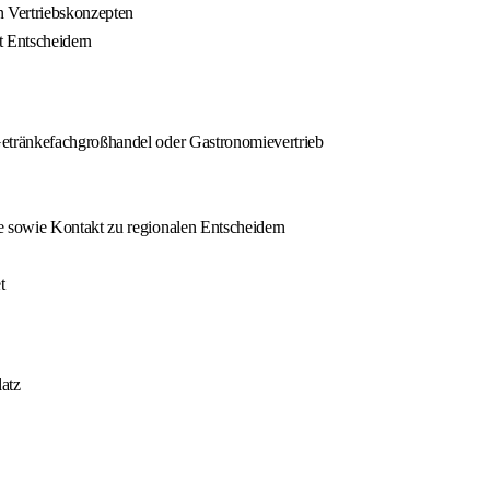
 Vertriebskonzepten
t Entscheidern
etränkefachgroßhandel oder Gastronomievertrieb
 sowie Kontakt zu regionalen Entscheidern
t
latz