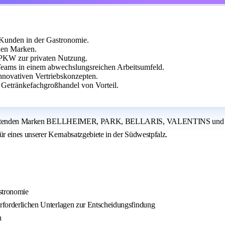
Kunden in der Gastronomie.
nden Marken.
-PKW zur privaten Nutzung.
 Teams in einem abwechslungsreichen Arbeitsumfeld.
nnovativen Vertriebskonzepten.
Getränkefachgroßhandel von Vorteil.
ren bedeutenden Marken BELLHEIMER, PARK, BELLARIS, VALENTINS un
r eines unserer Kernabsatzgebiete in der Südwestpfalz.
astronomie
erforderlichen Unterlagen zur Entscheidungsfindung
n