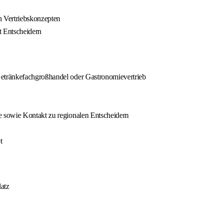
 Vertriebskonzepten
t Entscheidern
etränkefachgroßhandel oder Gastronomievertrieb
 sowie Kontakt zu regionalen Entscheidern
t
latz