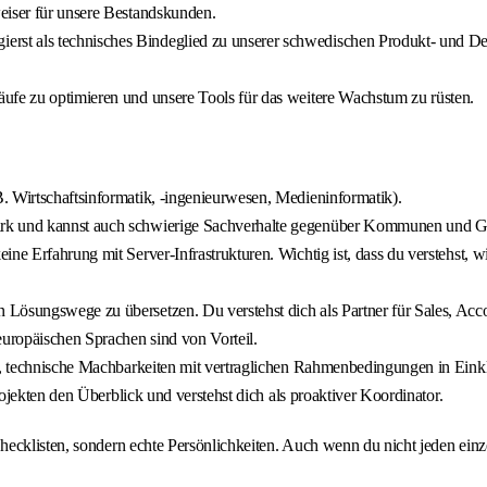
eiser für unsere Bestandskunden.
ierst als technisches Bindeglied zu unserer schwedischen Produkt- und 
äufe zu optimieren und unsere Tools für das weitere Wachstum zu rüsten.
. Wirtschaftsinformatik, -ingenieurwesen, Medieninformatik).
ark und kannst auch schwierige Sachverhalte gegenüber Kommunen und Gr
ine Erfahrung mit Server-Infrastrukturen. Wichtig ist, dass du verstehst,
n Lösungswege zu übersetzen. Du verstehst dich als Partner für Sales, 
europäischen Sprachen sind von Vorteil.
an, technische Machbarkeiten mit vertraglichen Rahmenbedingungen in Eink
rojekten den Überblick und verstehst dich als proaktiver Koordinator.
ecklisten, sondern echte Persönlichkeiten. Auch wenn du nicht jeden einz