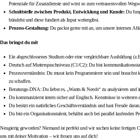
Potenziale für Zusatzdienste und wirst so zum vertrauensvollen Wegw
Schnittstelle zwischen Produkt, Entwicklung und Kunde:
Du fung
bündelst und diese fundiert als Input weitergibst.
Prozess-Gestaltung:
Du packst gerne mit an, um unsere internen Abl
Das bringst du mit
Ein abgeschlossenes Studium oder eine vergleichbare Ausbildung (z.B
Deutsch auf Muttersprachniveau (C1/C2): Du bist kommunikationsst
Prozessverständnis: Du musst kein Programmierer sein und brauchst ke
zu schaffen.
Beratungs-DNA: Du liebst es, „Wants & Needs“ zu analysieren und i
Du kommunizierst intern sicher auf Englisch. Kenntnisse in weiteren 
Du besitzt ein natürliches Geschäftsverständnis und hast Freude dar
Du bist ein Organisationstalent, behältst auch bei parallel laufenden P
Neugierig geworden? Niemand ist perfekt und wir suchen keine fertigen Ch
uns mit deiner Motivation – wir freuen uns auf dich!