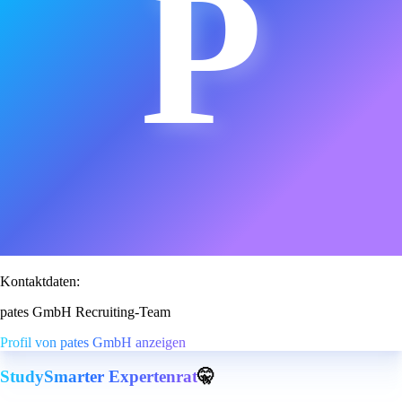
P
Kontaktdaten:
pates GmbH Recruiting-Team
Profil von pates GmbH anzeigen
StudySmarter Expertenrat
🤫