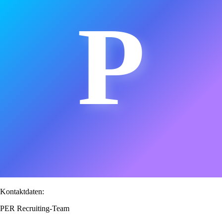
P
Kontaktdaten:
PER Recruiting-Team