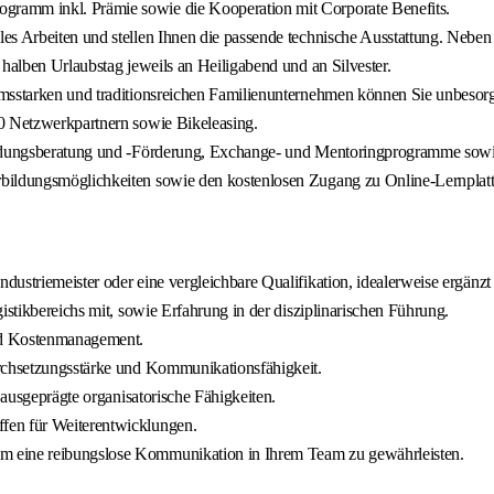
gramm inkl. Prämie sowie die Kooperation mit Corporate Benefits.
s Arbeiten und stellen Ihnen die passende technische Ausstattung. Neben f
 halben Urlaubstag jeweils an Heiligabend und an Silvester.
msstarken und traditionsreichen Familienunternehmen können Sie unbesorgt
00 Netzwerkpartnern sowie Bikeleasing.
ildungsberatung und -Förderung, Exchange- und Mentoringprogramme sowie L
rbildungsmöglichkeiten sowie den kostenlosen Zugang zu Online-Lernplat
ndustriemeister oder eine vergleichbare Qualifikation, idealerweise ergän
istikbereichs mit, sowie Erfahrung in der disziplinarischen Führung.
nd Kostenmanagement.
rchsetzungsstärke und Kommunikationsfähigkeit.
r ausgeprägte organisatorische Fähigkeiten.
ffen für Weiterentwicklungen.
um eine reibungslose Kommunikation in Ihrem Team zu gewährleisten.