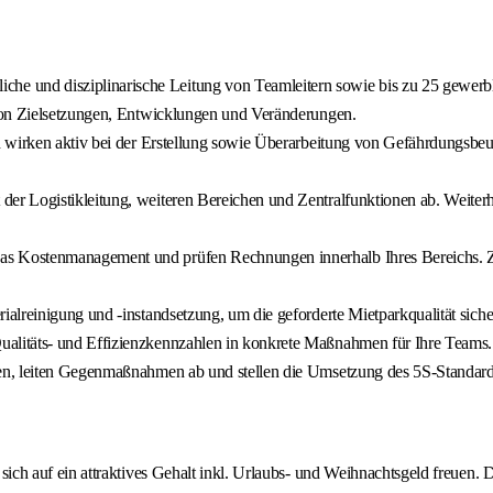
iche und disziplinarische Leitung von Teamleitern sowie bis zu 25 gewerb
von Zielsetzungen, Entwicklungen und Veränderungen.
 wirken aktiv bei der Erstellung sowie Überarbeitung von Gefährdungsbe
der Logistikleitung, weiteren Bereichen und Zentralfunktionen ab. Weiterhi
as Kostenmanagement und prüfen Rechnungen innerhalb Ihres Bereichs. Zu
alreinigung und -instandsetzung, um die geforderte Mietparkqualität sicher
Qualitäts- und Effizienzkennzahlen in konkrete Maßnahmen für Ihre Teams. 
en, leiten Gegenmaßnahmen ab und stellen die Umsetzung des 5S-Standards
ch auf ein attraktives Gehalt inkl. Urlaubs- und Weihnachtsgeld freuen. Da