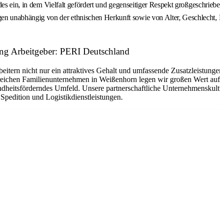
des ein, in dem Vielfalt gefördert und gegenseitiger Respekt großgeschrie
 unabhängig von der ethnischen Herkunft sowie von Alter, Geschlecht, R
ung Arbeitgeber: PERI Deutschland
eitern nicht nur ein attraktives Gehalt und umfassende Zusatzleistunge
sreichen Familienunternehmen in Weißenhorn legen wir großen Wert auf 
sundheitsförderndes Umfeld. Unsere partnerschaftliche Unternehmenskul
Spedition und Logistikdienstleistungen.