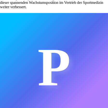
dieser spannenden Wachstumsposition im Vertrieb der Sportmedizin
weiter verbessert.
P