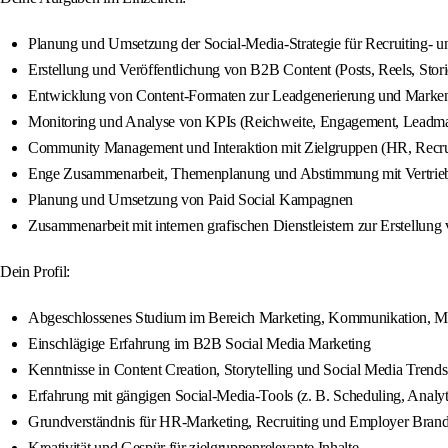
Planung und Umsetzung der Social-Media-Strategie für Recruiting
Erstellung und Veröffentlichung von B2B Content (Posts, Reels, Stor
Entwicklung von Content-Formaten zur Leadgenerierung und Markens
Monitoring und Analyse von KPIs (Reichweite, Engagement, Leadm
Community Management und Interaktion mit Zielgruppen (HR, Recrui
Enge Zusammenarbeit, Themenplanung und Abstimmung mit Vertrie
Planung und Umsetzung von Paid Social Kampagnen
Zusammenarbeit mit internen grafischen Dienstleistern zur Erstellung
Dein Profil:
Abgeschlossenes Studium im Bereich Marketing, Kommunikation, Me
Einschlägige Erfahrung im B2B Social Media Marketing
Kenntnisse in Content Creation, Storytelling und Social Media Trends
Erfahrung mit gängigen Social-Media-Tools (z. B. Scheduling, Analyt
Grundverständnis für HR-Marketing, Recruiting und Employer Bran
Kreativität und Gespür für zielgruppenrelevante Inhalte