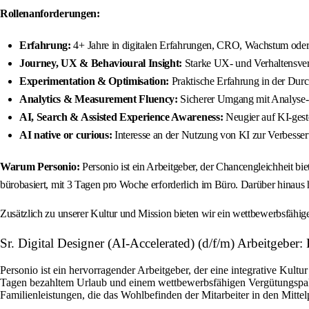
Rollenanforderungen:
Erfahrung:
4+ Jahre in digitalen Erfahrungen, CRO, Wachstum oder 
Journey, UX & Behavioural Insight:
Starke UX- und Verhaltensver
Experimentation & Optimisation:
Praktische Erfahrung in der Du
Analytics & Measurement Fluency:
Sicherer Umgang mit Analyse- 
AI, Search & Assisted Experience Awareness:
Neugier auf KI-gest
AI native or curious:
Interesse an der Nutzung von KI zur Verbesse
Warum Personio:
Personio ist ein Arbeitgeber, der Chancengleichheit biet
bürobasiert, mit 3 Tagen pro Woche erforderlich im Büro. Darüber hinaus 
Zusätzlich zu unserer Kultur und Mission bieten wir ein wettbewerbsfähi
Sr. Digital Designer (AI-Accelerated) (d/f/m) Arbeitgeber:
Personio ist ein hervorragender Arbeitgeber, der eine integrative Kultur
Tagen bezahltem Urlaub und einem wettbewerbsfähigen Vergütungspaket
Familienleistungen, die das Wohlbefinden der Mitarbeiter in den Mittelp