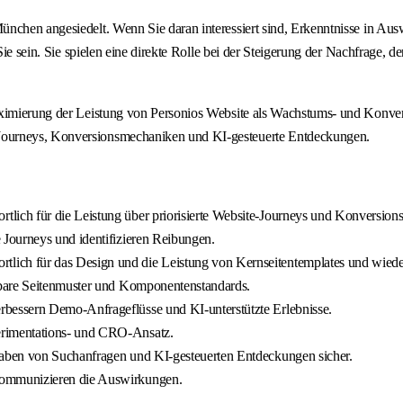
nchen angesiedelt. Wenn Sie daran interessiert sind, Erkenntnisse in Aus
r Sie sein. Sie spielen eine direkte Rolle bei der Steigerung der Nachfrag
ximierung der Leistung von Personios Website als Wachstums- und Konversi
Journeys, Konversionsmechaniken und KI-gesteuerte Entdeckungen.
rtlich für die Leistung über priorisierte Website-Journeys und Konversion
e Journeys und identifizieren Reibungen.
ortlich für das Design und die Leistung von Kernseitentemplates und wi
rbare Seitenmuster und Komponentenstandards.
rbessern Demo-Anfrageflüsse und KI-unterstützte Erlebnisse.
erimentations- und CRO-Ansatz.
gaben von Suchanfragen und KI-gesteuerten Entdeckungen sicher.
kommunizieren die Auswirkungen.